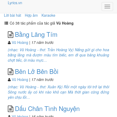
Lyrics.vn
Toggl
navig
Lời bài hát
Hợp âm
Karaoke
Có 38 tác phẩm của tác giả
Vũ Hoàng
Bằng Lăng Tím
Vũ Hoàng
| 17 năm trước
(nhạc: Vũ Hoàng - thơ: Trần Hoàng Vy) Nắng gửi gì cho hoa
bằng lăng mà đượm màu tím biếc, em đi qua bâng khuâng
chợt tiếc, ôi màu mực…
Bên Lở Bên Bồi
Vũ Hoàng
| 17 năm trước
(nhạc: Vũ Hoàng - thơ: Xuân Kỳ) Rồi một ngày tôi trở lại thôi
Sông nước ấy có khi nào khô cạn Mà thời gian cũng đứng
yên chịu lỗi…
Dấu Chân Tình Nguyện
Vũ Hoàng
| 16 năm trước