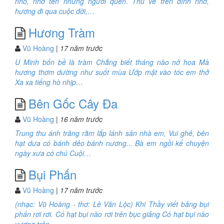
nhỏ, nhớ tên những người quen. Thu về trên đỉnh nhớ,
hương đi qua cuộc đời,…
Hương Tràm
Vũ Hoàng
| 17 năm trước
U Minh bốn bề là tràm Chẳng biết tháng nào nở hoa Mà
hương thơm dường như suốt mùa Ướp mật vào tóc em thở
Xa xa tiếng hò nhịp…
Bên Gốc Cây Đa
Vũ Hoàng
| 16 năm trước
Trung thu ánh trăng rằm lắp lánh sân nhà em, Vui ghê, bên
hạt dưa có bánh dẻo bánh nương... Bà em ngồi kể chuyện
ngày xưa có chú Cuội…
Bụi Phấn
Vũ Hoàng
| 17 năm trước
(nhạc: Vũ Hoàng - thơ: Lê Văn Lộc) Khi Thầy viết bảng bụi
phấn rơi rơi. Có hạt bụi nào rơi trên bục giảng Có hạt bụi nào