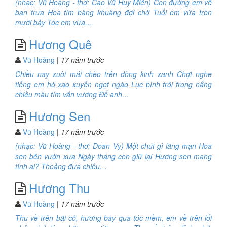
(nhạc: Vũ Hoàng - thơ: Cao Vũ Huy Miên) Con đường em về
ban trưa Hoa tím bâng khuâng đợi chờ Tuổi em vừa tròn
mười bảy Tóc em vừa…
Hương Quê
Vũ Hoàng
| 17 năm trước
Chiều nay xuôi mái chèo trên dòng kinh xanh Chợt nghe
tiếng em hò xao xuyến ngọt ngào Lục bình trôi trong nắng
chiều màu tím vấn vương Để anh…
Hương Sen
Vũ Hoàng
| 17 năm trước
(nhạc: Vũ Hoàng - thơ: Đoan Vy) Một chút gì lãng mạn Hoa
sen bên vườn xưa Ngày tháng còn giữ lại Hương sen mang
tình ai? Thoảng đưa chiều…
Hương Thu
Vũ Hoàng
| 17 năm trước
Thu về trên bãi cỏ, hương bay qua tóc mềm, em về trên lối