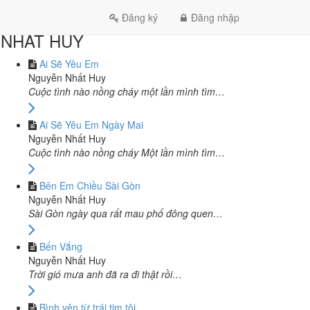
CÙNG TÁC GIẢ NGUYỄN
Đăng ký
Đăng nhập
NHẤT HUY
Ai Sẽ Yêu Em
Nguyễn Nhất Huy
Cuộc tình nào nồng cháy một lần mình tìm…
Ai Sẽ Yêu Em Ngày Mai
Nguyễn Nhất Huy
Cuộc tình nào nồng cháy Một lần mình tìm…
Bên Em Chiều Sài Gòn
Nguyễn Nhất Huy
Sài Gòn ngày qua rất mau phố đông quen…
Bến Vắng
Nguyễn Nhất Huy
Trời gió mưa anh đã ra đi thật rồi…
Bình yên từ trái tim tôi