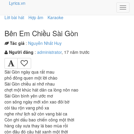
Lyrics.vn
Toggl
navig
Lời bài hát
Hợp âm
Karaoke
Bên Em Chiều Sài Gòn
Tác giả
:
Nguyễn Nhất Huy
Người đăng
:
administrator
, 17 năm trước
Sài Gòn ngày qua rất mau
phố đông quen một lời chào
Sài Gòn chiều ai nhớ nhau
chợt một khúc hát dân ca lòng nôn nao
Sài Gòn bình yên ước mơ
con sông ngày mới xôn xao đôi bờ
còi tàu rộn vang phố xa
nghe như lịch sử còn vang bài ca
Còn ghi dấu bao chiến công một thời
hàng cây xưa thay lá bao mùa rồi
còn đâu đó câu hát xanh một thời