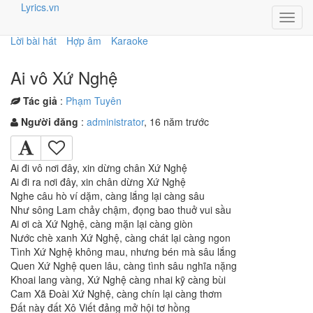
Lyrics.vn
Toggl
navig
Lời bài hát
Hợp âm
Karaoke
Ai vô Xứ Nghệ
Tác giả
:
Phạm Tuyên
Người đăng
:
administrator
, 16 năm trước
Ai đi vô nơi đây, xin dừng chân Xứ Nghệ
Ai đi ra nơi đây, xin chân dừng Xứ Nghệ
Nghe câu hò ví dặm, càng lắng lại càng sâu
Như sông Lam chảy chậm, đọng bao thuở vui sầu
Ai ơi cà Xứ Nghệ, càng mặn lại càng giòn
Nước chè xanh Xứ Nghệ, càng chát lại càng ngon
Tình Xứ Nghệ không mau, nhưng bén mà sâu lắng
Quen Xứ Nghệ quen lâu, càng tình sâu nghĩa nặng
Khoai lang vàng, Xứ Nghệ càng nhai kỹ càng bùi
Cam Xã Đoài Xứ Nghệ, càng chín lại càng thơm
Đất này đất Xô Viết đảng mở hội tơ hồng