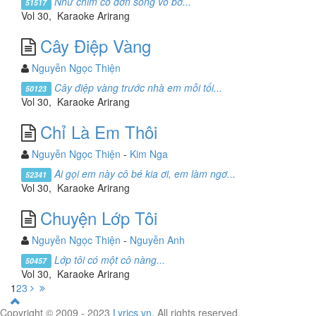
Như chim cô đơn sống vô bờ...
51517
Vol 30, Karaoke Arirang
Cây Điệp Vàng
Nguyễn Ngọc Thiện
Cây điệp vàng trước nhà em mỗi tối...
50123
Vol 30, Karaoke Arirang
Chỉ Là Em Thôi
Nguyễn Ngọc Thiện
-
Kim Nga
Ai gọi em này cô bé kia ơi, em làm ngơ...
52341
Vol 30, Karaoke Arirang
Chuyện Lớp Tôi
Nguyễn Ngọc Thiện
-
Nguyễn Anh
Lớp tôi có một cô nàng...
50457
Vol 30, Karaoke Arirang
1
2
3
Copyright © 2009 - 2023
Lyrics.vn
. All rights reserved.