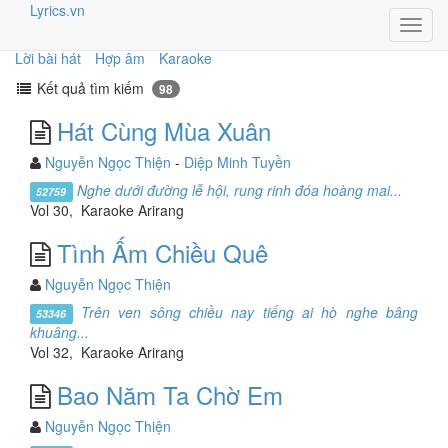
Lyrics.vn
Toggl
navig
Lời bài hát
Hợp âm
Karaoke
Kết quả tìm kiếm
98
Hát Cùng Mùa Xuân
Nguyễn Ngọc Thiện
-
Diệp Minh Tuyền
Nghe dưới đường lễ hội, rung rinh đóa hoàng mai...
52759
Vol 30, Karaoke Arirang
Tình Ấm Chiều Quê
Nguyễn Ngọc Thiện
Trên ven sông chiều nay tiếng ai hò nghe bâng
53346
khuâng...
Vol 32, Karaoke Arirang
Bao Năm Ta Chờ Em
Nguyễn Ngọc Thiện