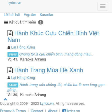
Lyrics.vn
Toggl
navig
Lời bài hát
Hợp âm
Karaoke
Kết quả tìm kiếm
2
Hành Khúc Cựu Chiến Binh Việt
Nam
Lại Hồng Xứng
Chúng tôi là cựu chiến binh, mang dòng máu...
54995
Vol 41, Karaoke Arirang
Hành Trang Mùa Hè Xanh
Lại Hồng Xứng
Hành trang của chúng tôi, chiếc ba lô sau lưng gọn
54480
gàng...
Vol 39, Karaoke Arirang
Copyright © 2009 - 2023
Lyrics.vn
. All rights reserved.
Privacy & Terms
|
Contact
|
About
|
lyrics.vn