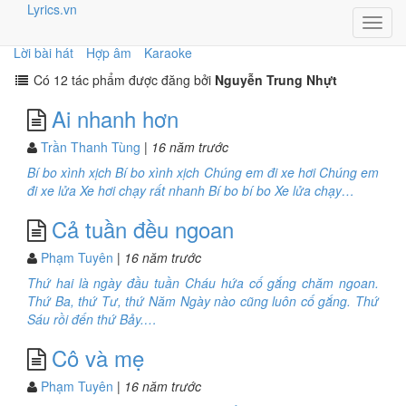
Lyrics.vn
Toggl
navig
Lời bài hát
Hợp âm
Karaoke
Có 12 tác phẩm được đăng bởi
Nguyễn Trung Nhựt
Ai nhanh hơn
Trần Thanh Tùng
| 16 năm trước
Bí bo xình xịch Bí bo xình xịch Chúng em đi xe hơi Chúng em
đi xe lửa Xe hơi chạy rất nhanh Bí bo bí bo Xe lửa chạy…
Cả tuần đều ngoan
Phạm Tuyên
| 16 năm trước
Thứ hai là ngày đầu tuần Cháu hứa cố gắng chăm ngoan.
Thứ Ba, thứ Tư, thứ Năm Ngày nào cũng luôn cố gắng. Thứ
Sáu rồi đến thứ Bảy.…
Cô và mẹ
Phạm Tuyên
| 16 năm trước