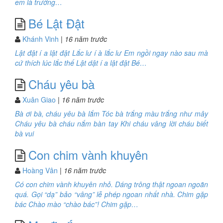
em là trường…
Bé Lật Đật
Khánh Vinh
| 16 năm trước
Lật đật í a lật đật Lắc lư í à lắc lư Em ngồi ngay nào sau mà
cứ thích lúc lắc thế Lật dật í a lật đật Bé…
Cháu yêu bà
Xuân Giao
| 16 năm trước
Bà ơi bà, cháu yêu bà lắm Tóc bà trắng màu trắng như mây
Cháu yêu bà cháu nắm bàn tay Khi cháu vâng lời cháu biết
bà vui
Con chim vành khuyên
Hoàng Vân
| 16 năm trước
Có con chim vành khuyên nhỏ. Dáng trông thật ngoan ngoãn
quá. Gọi “dạ” bảo “vâng” lễ phép ngoan nhất nhà. Chim gặp
bác Chào mào “chào bác”! Chim gặp…