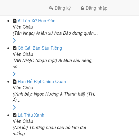
CÙNG TÁC GIẢ VIỄN CHÂU
Đăng ký
Đăng nhập
Ai Lên Xứ Hoa Đào
Viễn Châu
(Tân Nhạc) Ai lên xứ hoa Đào đừng quên…
Cô Gái Bán Sầu Riêng
Viễn Châu
TÂN NHẠC (đoạn một) Ai Mua sầu riêng,
có…
Hán Đế Biệt Chiêu Quân
Viễn Châu
(trình bày: Ngọc Hương & Thanh hải) (TH)
Ái…
Lá Trầu Xanh
Viễn Châu
(Nói lối) Thương nhau cau bổ làm đôi
miếng…