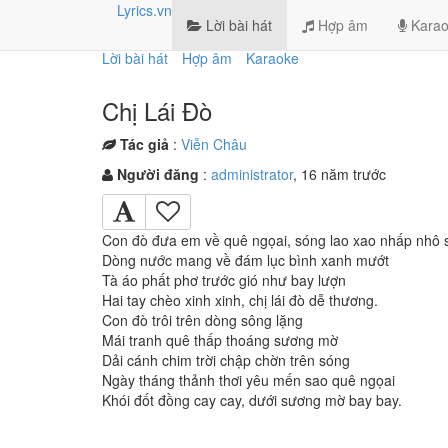
Lyrics.vn
Lời bài hát
Hợp âm
Karao
Lời bài hát
Hợp âm
Karaoke
Chị Lái Đò
Tác giả
:
Viễn Châu
Người đăng
:
administrator
, 16 năm trước
Con đò đưa em về quê ngọai, sóng lao xao nhấp nhô s
Dòng nước mang về đám lục bình xanh mướt
Tà áo phất phơ trước gió như bay lượn
Hai tay chèo xinh xinh, chị lái đò dễ thương.
Con đò trôi trên dòng sông lặng
Mái tranh quê thấp thoáng sương mờ
Dải cánh chim trời chập chờn trên sóng
Ngày tháng thảnh thơi yêu mến sao quê ngọai
Khói đốt đồng cay cay, dưới sương mờ bay bay.