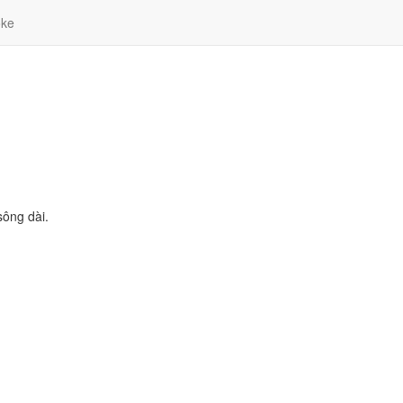
ke
ông dài.