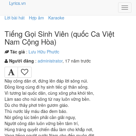
Lyrics.vn
Toggl
navig
Lời bài hát
Hợp âm
Karaoke
Tiếng Gọi Sinh Viên (quốc Ca Việt
Nam Cộng Hòa)
Tác giả
:
Lưu Hữu Phước
Người đăng
:
administrator
, 17 năm trước
Này công dân ơi, đứng lên đáp lời sông núi.
Đồng lòng cùng đi hy sinh tiếc gì thân sống.
Vì tương lai quốc dân, cùng xông pha khói tên,
Làm sao cho núi sông từ nay luôn vững bền.
Dù cho thây phơi trên gươm giáo.
Thù nước lấy máu đào đem báo.
Nòi giống lúc biến phải cần giải nguy,
Người công dân luôn vững bền tâm trí,
Hùng tráng quyết chiến đấu làm cho khắp nơi,
Vang tiếng người nước Nam cho đến muôn đời.