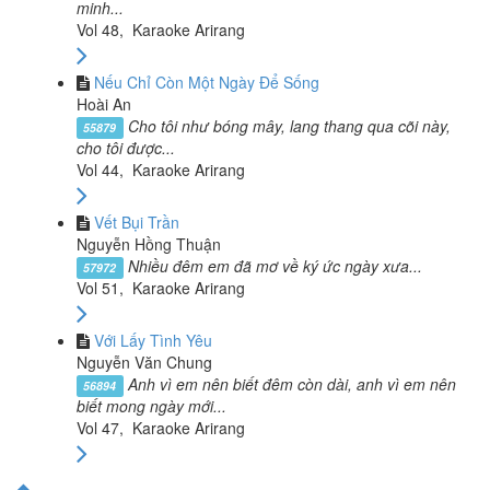
minh...
Vol 48, Karaoke Arirang
Nếu Chỉ Còn Một Ngày Để Sống
Hoài An
Cho tôi như bóng mây, lang thang qua cõi này,
55879
cho tôi được...
Vol 44, Karaoke Arirang
Vết Bụi Trần
Nguyễn Hồng Thuận
Nhiều đêm em đã mơ về ký ức ngày xưa...
57972
Vol 51, Karaoke Arirang
Với Lấy Tình Yêu
Nguyễn Văn Chung
Anh vì em nên biết đêm còn dài, anh vì em nên
56894
biết mong ngày mới...
Vol 47, Karaoke Arirang