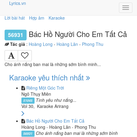
Lyrics.vn
Toggl
navig
Lời bài hát
Hợp âm
Karaoke
Bác Hồ Người Cho Em Tất Cả
56931
Tác giả
:
Hoàng Long
-
Hoàng Lân
-
Phong Thu
Cho ánh nắng ban mai là những sớm bình minh...
Karaoke yêu thích nhất
Riêng Một Góc Trời
Ngô Thụy Miên
Tình yêu như nắng...
51045
Vol 30, Karaoke Arirang
Bác Hồ Người Cho Em Tất Cả
Hoàng Long - Hoàng Lân - Phong Thu
Cho ánh nắng ban mai là những sớm bình
56931