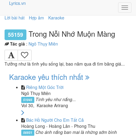
Lyrics.vn
Toggl
navig
Lời bài hát
Hợp âm
Karaoke
Trong Nỗi Nhớ Muộn Màng
55159
Tác giả
:
Ngô Thụy Miên
Tưởng như là tình yêu sống lại, bao năm qua đi tìm băng giá...
Karaoke yêu thích nhất
Riêng Một Góc Trời
Ngô Thụy Miên
Tình yêu như nắng...
51045
Vol 30, Karaoke Arirang
Bác Hồ Người Cho Em Tất Cả
Hoàng Long - Hoàng Lân - Phong Thu
Cho ánh nắng ban mai là những sớm bình
56931