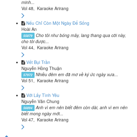
minh...
Vol 48, Karaoke Arirang
Nếu Chỉ Còn Một Ngày Để Sống
Hoài An
Cho tôi như bóng mây, lang thang qua cõi này,
55879
cho tôi được...
Vol 44, Karaoke Arirang
Vết Bụi Trần
Nguyễn Hồng Thuận
Nhiều đêm em đã mơ về ký ức ngày xưa...
57972
Vol 51, Karaoke Arirang
Với Lấy Tình Yêu
Nguyễn Văn Chung
Anh vì em nên biết đêm còn dài, anh vì em nên
56894
biết mong ngày mới...
Vol 47, Karaoke Arirang