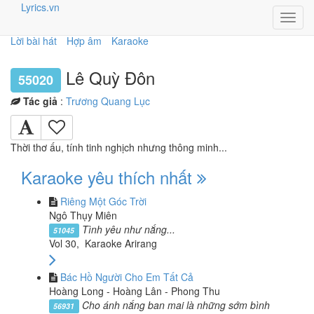
Lyrics.vn
Toggl
navig
Lời bài hát
Hợp âm
Karaoke
Lê Quỳ Đôn
55020
Tác giả
:
Trương Quang Lục
Thời thơ ấu, tính tinh nghịch nhưng thông minh...
Karaoke yêu thích nhất
Riêng Một Góc Trời
Ngô Thụy Miên
Tình yêu như nắng...
51045
Vol 30, Karaoke Arirang
Bác Hồ Người Cho Em Tất Cả
Hoàng Long - Hoàng Lân - Phong Thu
Cho ánh nắng ban mai là những sớm bình
56931