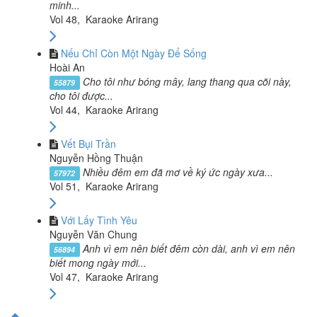
minh...
Vol 48, Karaoke Arirang
Nếu Chỉ Còn Một Ngày Để Sống
Hoài An
Cho tôi như bóng mây, lang thang qua cõi này,
55879
cho tôi được...
Vol 44, Karaoke Arirang
Vết Bụi Trần
Nguyễn Hồng Thuận
Nhiều đêm em đã mơ về ký ức ngày xưa...
57972
Vol 51, Karaoke Arirang
Với Lấy Tình Yêu
Nguyễn Văn Chung
Anh vì em nên biết đêm còn dài, anh vì em nên
56894
biết mong ngày mới...
Vol 47, Karaoke Arirang