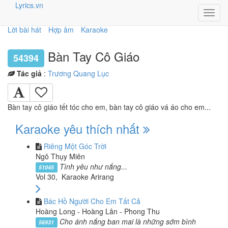
Lyrics.vn
Toggl
navig
Lời bài hát
Hợp âm
Karaoke
Bàn Tay Cô Giáo
54394
Tác giả
:
Trương Quang Lục
Bàn tay cô giáo tết tóc cho em, bàn tay cô giáo vá áo cho em...
Karaoke yêu thích nhất
Riêng Một Góc Trời
Ngô Thụy Miên
Tình yêu như nắng...
51045
Vol 30, Karaoke Arirang
Bác Hồ Người Cho Em Tất Cả
Hoàng Long - Hoàng Lân - Phong Thu
Cho ánh nắng ban mai là những sớm bình
56931