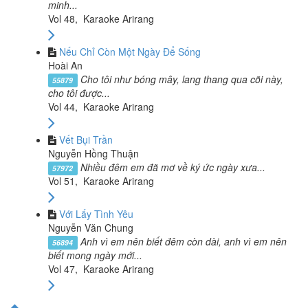
minh...
Vol 48, Karaoke Arirang
Nếu Chỉ Còn Một Ngày Để Sống
Hoài An
Cho tôi như bóng mây, lang thang qua cõi này,
55879
cho tôi được...
Vol 44, Karaoke Arirang
Vết Bụi Trần
Nguyễn Hồng Thuận
Nhiều đêm em đã mơ về ký ức ngày xưa...
57972
Vol 51, Karaoke Arirang
Với Lấy Tình Yêu
Nguyễn Văn Chung
Anh vì em nên biết đêm còn dài, anh vì em nên
56894
biết mong ngày mới...
Vol 47, Karaoke Arirang