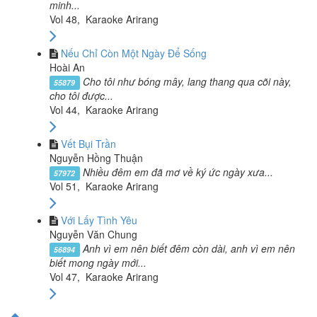
minh...
Vol 48, Karaoke Arirang
Nếu Chỉ Còn Một Ngày Để Sống
Hoài An
Cho tôi như bóng mây, lang thang qua cõi này,
55879
cho tôi được...
Vol 44, Karaoke Arirang
Vết Bụi Trần
Nguyễn Hồng Thuận
Nhiều đêm em đã mơ về ký ức ngày xưa...
57972
Vol 51, Karaoke Arirang
Với Lấy Tình Yêu
Nguyễn Văn Chung
Anh vì em nên biết đêm còn dài, anh vì em nên
56894
biết mong ngày mới...
Vol 47, Karaoke Arirang