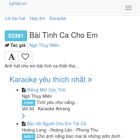
Lyrics.vn
Toggl
navig
Lời bài hát
Hợp âm
Karaoke
Bài Tình Ca Cho Em
53381
Tác giả
:
Ngô Thụy Miên
Anh hát cho em bài tình ca thiết tha...
Karaoke yêu thích nhất
Riêng Một Góc Trời
Ngô Thụy Miên
Tình yêu như nắng...
51045
Vol 30, Karaoke Arirang
Bác Hồ Người Cho Em Tất Cả
Hoàng Long - Hoàng Lân - Phong Thu
Cho ánh nắng ban mai là những sớm bình
56931