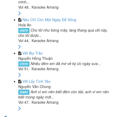
minh...
Vol 48, Karaoke Arirang
Nếu Chỉ Còn Một Ngày Để Sống
Hoài An
Cho tôi như bóng mây, lang thang qua cõi này,
55879
cho tôi được...
Vol 44, Karaoke Arirang
Vết Bụi Trần
Nguyễn Hồng Thuận
Nhiều đêm em đã mơ về ký ức ngày xưa...
57972
Vol 51, Karaoke Arirang
Với Lấy Tình Yêu
Nguyễn Văn Chung
Anh vì em nên biết đêm còn dài, anh vì em nên
56894
biết mong ngày mới...
Vol 47, Karaoke Arirang