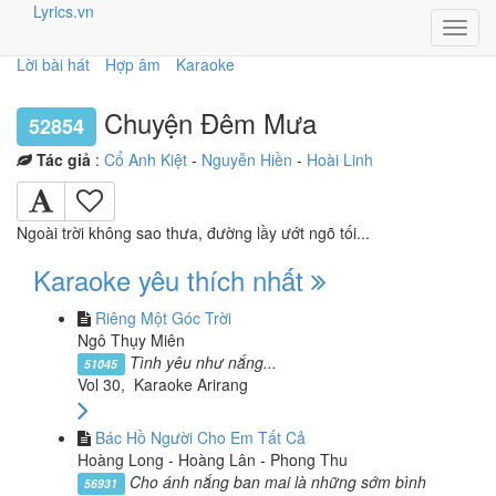
Lyrics.vn
Toggl
navig
Lời bài hát
Hợp âm
Karaoke
Chuyện Đêm Mưa
52854
Tác giả
:
Cổ Anh Kiệt
-
Nguyễn Hiền
-
Hoài Linh
Ngoài trời không sao thưa, đường lầy ướt ngõ tối...
Karaoke yêu thích nhất
Riêng Một Góc Trời
Ngô Thụy Miên
Tình yêu như nắng...
51045
Vol 30, Karaoke Arirang
Bác Hồ Người Cho Em Tất Cả
Hoàng Long - Hoàng Lân - Phong Thu
Cho ánh nắng ban mai là những sớm bình
56931