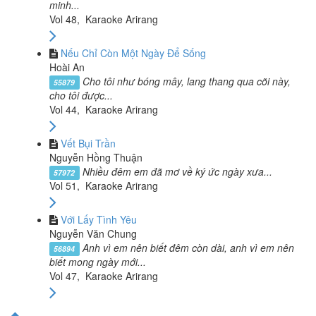
minh...
Vol 48, Karaoke Arirang
Nếu Chỉ Còn Một Ngày Để Sống
Hoài An
Cho tôi như bóng mây, lang thang qua cõi này,
55879
cho tôi được...
Vol 44, Karaoke Arirang
Vết Bụi Trần
Nguyễn Hồng Thuận
Nhiều đêm em đã mơ về ký ức ngày xưa...
57972
Vol 51, Karaoke Arirang
Với Lấy Tình Yêu
Nguyễn Văn Chung
Anh vì em nên biết đêm còn dài, anh vì em nên
56894
biết mong ngày mới...
Vol 47, Karaoke Arirang