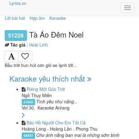
Lyrics.vn
Toggl
navig
Lời bài hát
Hợp âm
Karaoke
Tà Áo Đêm Noel
51228
Tác giả
:
Hoài Linh
Bầu trời hun hút cơn gió se lạnh tới...
Karaoke yêu thích nhất
Riêng Một Góc Trời
Ngô Thụy Miên
Tình yêu như nắng...
51045
Vol 30, Karaoke Arirang
Bác Hồ Người Cho Em Tất Cả
Hoàng Long - Hoàng Lân - Phong Thu
Cho ánh nắng ban mai là những sớm bình
56931