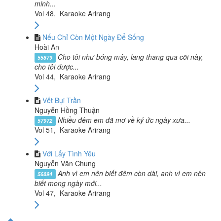
minh...
Vol 48, Karaoke Arirang
Nếu Chỉ Còn Một Ngày Để Sống
Hoài An
Cho tôi như bóng mây, lang thang qua cõi này,
55879
cho tôi được...
Vol 44, Karaoke Arirang
Vết Bụi Trần
Nguyễn Hồng Thuận
Nhiều đêm em đã mơ về ký ức ngày xưa...
57972
Vol 51, Karaoke Arirang
Với Lấy Tình Yêu
Nguyễn Văn Chung
Anh vì em nên biết đêm còn dài, anh vì em nên
56894
biết mong ngày mới...
Vol 47, Karaoke Arirang