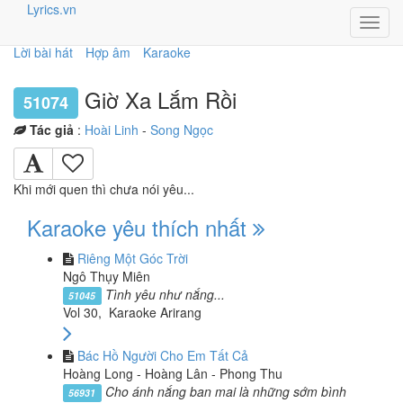
Lyrics.vn
Toggl
navig
Lời bài hát
Hợp âm
Karaoke
Giờ Xa Lắm Rồi
51074
Tác giả
:
Hoài Linh
-
Song Ngọc
Khi mới quen thì chưa nói yêu...
Karaoke yêu thích nhất
Riêng Một Góc Trời
Ngô Thụy Miên
Tình yêu như nắng...
51045
Vol 30, Karaoke Arirang
Bác Hồ Người Cho Em Tất Cả
Hoàng Long - Hoàng Lân - Phong Thu
Cho ánh nắng ban mai là những sớm bình
56931