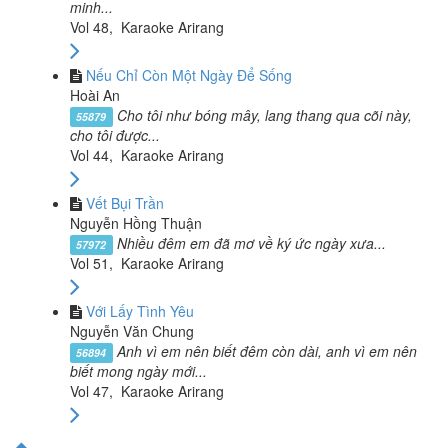
minh...
Vol 48, Karaoke Arirang
Nếu Chỉ Còn Một Ngày Để Sống
Hoài An
Cho tôi như bóng mây, lang thang qua cõi này,
55879
cho tôi được...
Vol 44, Karaoke Arirang
Vết Bụi Trần
Nguyễn Hồng Thuận
Nhiều đêm em đã mơ về ký ức ngày xưa...
57972
Vol 51, Karaoke Arirang
Với Lấy Tình Yêu
Nguyễn Văn Chung
Anh vì em nên biết đêm còn dài, anh vì em nên
56894
biết mong ngày mới...
Vol 47, Karaoke Arirang