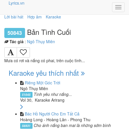
Lyrics.vn
Toggl
navig
Lời bài hát
Hợp âm
Karaoke
Bản Tình Cuối
50843
Tác giả
:
Ngô Thụy Miên
Mưa có rơi và nắng có phai, trên cuộc tình...
Karaoke yêu thích nhất
Riêng Một Góc Trời
Ngô Thụy Miên
Tình yêu như nắng...
51045
Vol 30, Karaoke Arirang
Bác Hồ Người Cho Em Tất Cả
Hoàng Long - Hoàng Lân - Phong Thu
Cho ánh nắng ban mai là những sớm bình
56931