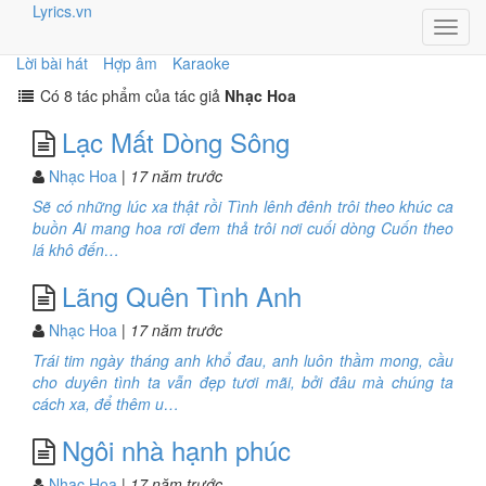
Lyrics.vn
Toggl
navig
Lời bài hát
Hợp âm
Karaoke
Có 8 tác phẩm của tác giả
Nhạc Hoa
Lạc Mất Dòng Sông
Nhạc Hoa
| 17 năm trước
Sẽ có những lúc xa thật rồi Tình lênh đênh trôi theo khúc ca
buồn Ai mang hoa rơi đem thả trôi nơi cuối dòng Cuốn theo
lá khô đến…
Lãng Quên Tình Anh
Nhạc Hoa
| 17 năm trước
Trái tim ngày tháng anh khổ đau, anh luôn thầm mong, cầu
cho duyên tình ta vẫn đẹp tươi mãi, bởi đâu mà chúng ta
cách xa, để thêm u…
Ngôi nhà hạnh phúc
Nhạc Hoa
| 17 năm trước