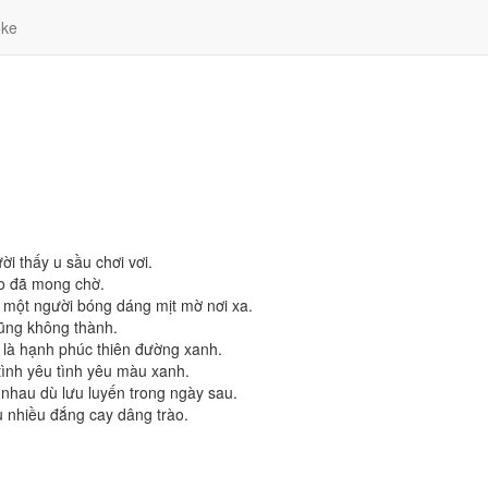
ke
i thấy u sầu chơi vơi.
o đã mong chờ.
 một người bóng dáng mịt mờ nơi xa.
ũng không thành.
 là hạnh phúc thiên đường xanh.
tình yêu tình yêu màu xanh.
nhau dù lưu luyến trong ngày sau.
u nhiều đắng cay dâng trào.