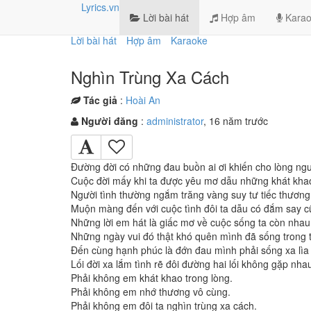
Lyrics.vn
Lời bài hát
Hợp âm
Karao
Lời bài hát
Hợp âm
Karaoke
Nghìn Trùng Xa Cách
Tác giả
:
Hoài An
Người đăng
:
administrator
, 16 năm trước
Đường đời có những đau buồn ai ơi khiến cho lòng ngườ
Cuộc đời mấy khi ta được yêu mơ dẫu những khát kha
Người tình thường ngắm trăng vàng suy tư tiếc thương
Muộn màng đến với cuộc tình đôi ta dẫu có đắm say c
Những lời em hát là giấc mơ về cuộc sống ta còn nhau
Những ngày vui đó thật khó quên mình đã sống trong 
Đến cùng hạnh phúc là đớn đau mình phải sống xa lìa 
Lối đời xa lắm tình rẽ đôi đường hai lối không gặp nha
Phải không em khát khao trong lòng.
Phải không em nhớ thương vô cùng.
Phải không em đôi ta nghìn trùng xa cách.