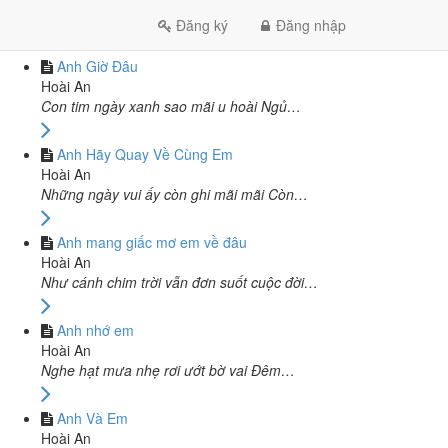
CÙNG TÁC GIẢ HOÀI AN
Đăng ký
Đăng nhập
Anh Giờ Đâu
Hoài An
Con tim ngày xanh sao mãi u hoài Ngủ…
Anh Hãy Quay Về Cùng Em
Hoài An
Những ngày vui ấy còn ghi mãi mãi Còn…
Anh mang giấc mơ em về đâu
Hoài An
Như cánh chim trời vẫn đơn suốt cuộc đời…
Anh nhớ em
Hoài An
Nghe hạt mưa nhẹ rơi ướt bờ vai Đêm…
Anh Và Em
Hoài An