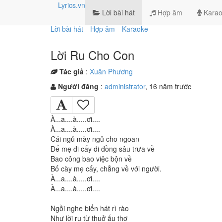
Lyrics.vn
Lời bài hát
Hợp âm
Karao
Lời bài hát
Hợp âm
Karaoke
Lời Ru Cho Con
Tác giả
:
Xuân Phương
Người đăng
:
administrator
, 16 năm trước
À...a....à.....ơi....
À...a....à.....ơi....
Cái ngủ mày ngủ cho ngoan
Để mẹ đi cấy đi đồng sâu trưa về
Bao công bao việc bộn về
Bố cày mẹ cấy, chẳng về với người.
À...a....à.....ơi....
À...a....à.....ơi....
Ngồi nghe biển hát rì rào
Như lời ru từ thuở ấu thơ