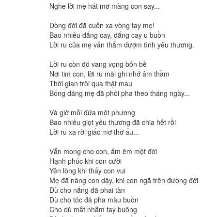
Nghe lời mẹ hát mơ màng con say...
Dòng đời đã cuốn xa vòng tay mẹ!
Bao nhiêu đắng cay, đắng cay u buồn
Lời ru của mẹ vẫn thắm đượm tình yêu thương.
Lời ru còn đó vang vọng bốn bề
Nơi tim con, lời ru mãi ghi nhớ âm thầm
Thời gian trôi qua thật mau
Bóng dáng mẹ đã phôi pha theo tháng ngày...
Và giờ mỗi đứa một phương
Bao nhiêu giọt yêu thương đã chia hết rồi
Lời ru xa rời giấc mơ thơ ấu...
Vẫn mong cho con, ấm êm một đời
Hạnh phúc khi con cười
Yên lòng khi thấy con vui
Mẹ đã nâng con dậy, khi con ngã trên đường đời
Dù cho nắng đã phai tàn
Dù cho tóc đã pha màu buồn
Cho dù mắt nhắm tay buông