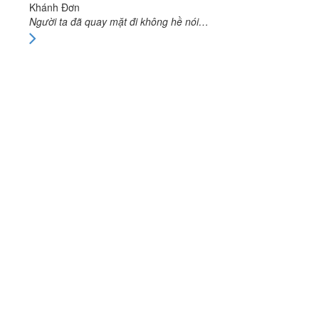
Khánh Đơn
Người ta đã quay mặt đi không hề nói…