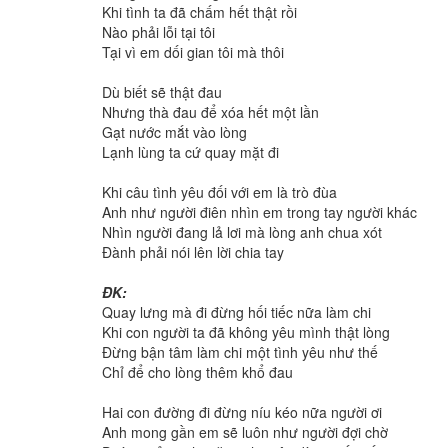
Khi tình ta đã chấm hết thật rồi
Nào phải lỗi tại tôi
Tại vì em dối gian tôi mà thôi
Dù biết sẽ thật đau
Nhưng thà đau để xóa hết một lần
Gạt nước mắt vào lòng
Lạnh lùng ta cứ quay mặt đi
Khi câu tình yêu đối với em là trò đùa
Anh như người điên nhìn em trong tay người khác
Nhìn người đang lả lơi mà lòng anh chua xót
Đành phải nói lên lời chia tay
ĐK:
Quay lưng mà đi đừng hối tiếc nữa làm chi
Khi con người ta đã không yêu mình thật lòng
Đừng bận tâm làm chi một tình yêu như thế
Chỉ để cho lòng thêm khổ đau
Hai con đường đi đừng níu kéo nữa người ơi
Anh mong gần em sẽ luôn như người đợi chờ