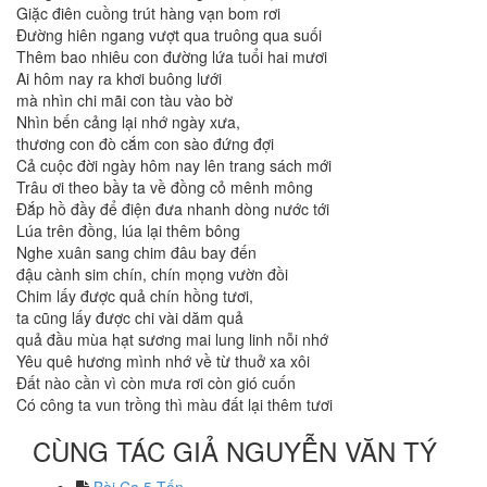
Giặc điên cuồng trút hàng vạn bom rơi
Đường hiên ngang vượt qua truông qua suối
Thêm bao nhiêu con đường lứa tuổi hai mươi
Ai hôm nay ra khơi buông lưới
mà nhìn chi mãi con tàu vào bờ
Nhìn bến cảng lại nhớ ngày xưa,
thương con đò cắm con sào đứng đợi
Cả cuộc đời ngày hôm nay lên trang sách mới
Trâu ơi theo bầy ta về đồng cỏ mênh mông
Đắp hồ đầy để điện đưa nhanh dòng nước tới
Lúa trên đồng, lúa lại thêm bông
Nghe xuân sang chim đâu bay đến
đậu cành sim chín, chín mọng vườn đồi
Chim lấy được quả chín hồng tươi,
ta cũng lấy được chi vài dăm quả
quả đầu mùa hạt sương mai lung linh nỗi nhớ
Yêu quê hương mình nhớ về từ thuở xa xôi
Đất nào cần vì còn mưa rơi còn gió cuốn
Có công ta vun trồng thì màu đất lại thêm tươi
CÙNG TÁC GIẢ NGUYỄN VĂN TÝ