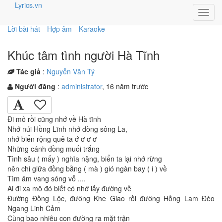
Lyrics.vn
Toggl
navig
Lời bài hát
Hợp âm
Karaoke
Khúc tâm tình người Hà Tĩnh
Tác giả
:
Nguyễn Văn Tý
Người đăng
:
administrator
, 16 năm trước
Đi mô rồi cũng nhớ về Hà tĩnh
Nhớ núi Hồng Lĩnh nhớ dòng sông La,
nhớ biển rộng quê ta ớ ơ ơ ơ
Những cánh đồng muối trắng
Tình sâu ( mấy ) nghĩa nặng, biển ta lại nhớ rừng
nên chi giữa đồng bằng ( mà ) gió ngàn bay ( i ) về
Tìm âm vang sóng vỗ ....
Ai đi xa mô đó biết có nhớ lấy đường về
Đường Đồng Lộc, đường Khe Giao rồi đường Hồng Lam Đèo
Ngang Linh Cảm
Cùng bao nhiêu con đường ra mặt trận