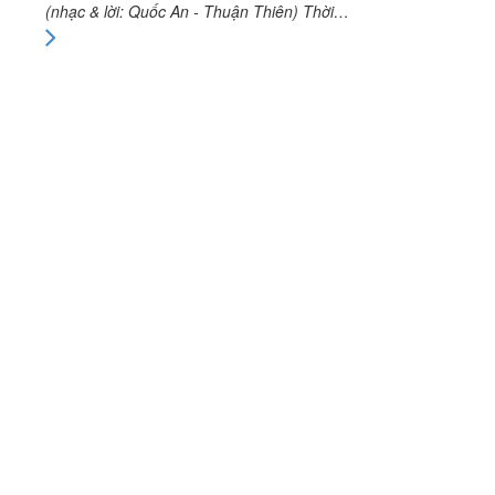
(nhạc & lời: Quốc An - Thuận Thiên) Thời…