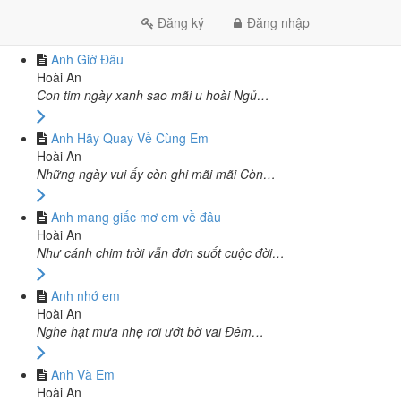
CÙNG TÁC GIẢ HOÀI AN
Đăng ký
Đăng nhập
Anh Giờ Đâu
Hoài An
Con tim ngày xanh sao mãi u hoài Ngủ…
Anh Hãy Quay Về Cùng Em
Hoài An
Những ngày vui ấy còn ghi mãi mãi Còn…
Anh mang giấc mơ em về đâu
Hoài An
Như cánh chim trời vẫn đơn suốt cuộc đời…
Anh nhớ em
Hoài An
Nghe hạt mưa nhẹ rơi ướt bờ vai Đêm…
Anh Và Em
Hoài An