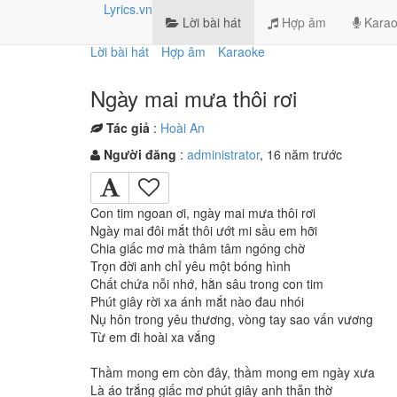
Lyrics.vn
Lời bài hát
Hợp âm
Karao
Lời bài hát
Hợp âm
Karaoke
Ngày mai mưa thôi rơi
Tác giả
:
Hoài An
Người đăng
:
administrator
, 16 năm trước
Con tim ngoan ơi, ngày mai mưa thôi rơi
Ngày mai đôi mắt thôi ướt mi sầu em hỡi
Chia giấc mơ mà thâm tâm ngóng chờ
Trọn đời anh chỉ yêu một bóng hình
Chất chứa nỗi nhớ, hằn sâu trong con tim
Phút giây rời xa ánh mắt nào đau nhói
Nụ hôn trong yêu thương, vòng tay sao vấn vương
Từ em đi hoài xa vắng
Thầm mong em còn đây, thầm mong em ngày xưa
Là áo trắng giấc mơ phút giây anh thẫn thờ