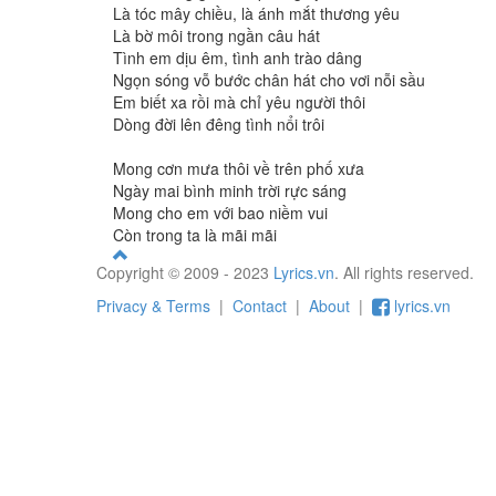
Là tóc mây chiều, là ánh mắt thương yêu
Là bờ môi trong ngần câu hát
Tình em dịu êm, tình anh trào dâng
Ngọn sóng vỗ bước chân hát cho vơi nỗi sầu
Em biết xa rồi mà chỉ yêu người thôi
Dòng đời lên đêng tình nổi trôi
Mong cơn mưa thôi về trên phố xưa
Ngày mai bình minh trời rực sáng
Mong cho em với bao niềm vui
Còn trong ta là mãi mãi
Copyright © 2009 - 2023
Lyrics.vn
. All rights reserved.
Privacy & Terms
|
Contact
|
About
|
lyrics.vn