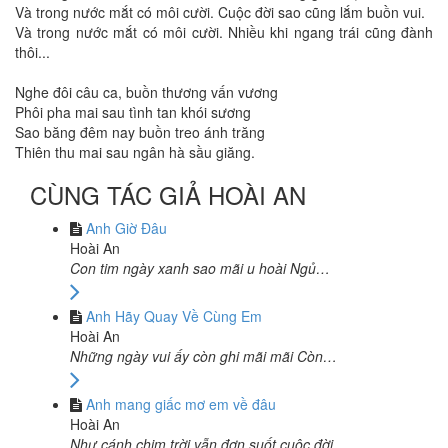
Và trong nước mắt có môi cười. Cuộc đời sao cũng lắm buồn vui.
Và trong nước mắt có môi cười. Nhiều khi ngang trái cũng đành
thôi...
Nghe đôi câu ca, buồn thương vấn vương
Phôi pha mai sau tình tan khói sương
Sao băng đêm nay buồn treo ánh trăng
Thiên thu mai sau ngân hà sầu giăng.
CÙNG TÁC GIẢ HOÀI AN
Anh Giờ Đâu
Hoài An
Con tim ngày xanh sao mãi u hoài Ngủ…
Anh Hãy Quay Về Cùng Em
Hoài An
Những ngày vui ấy còn ghi mãi mãi Còn…
Anh mang giấc mơ em về đâu
Hoài An
Như cánh chim trời vẫn đơn suốt cuộc đời…