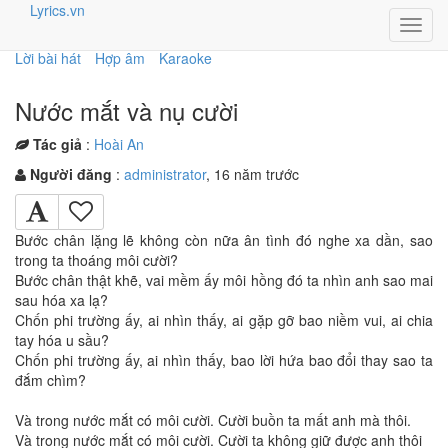
Lyrics.vn
Toggl
navig
Lời bài hát
Hợp âm
Karaoke
Nước mắt và nụ cười
Tác giả
:
Hoài An
Người đăng
:
administrator
, 16 năm trước
Bước chân lặng lẽ không còn nữa ân tình đó nghe xa dần, sao
trong ta thoáng môi cười?
Bước chân thật khẽ, vai mềm ấy môi hồng đó ta nhìn anh sao mai
sau hóa xa lạ?
Chốn phi trường ấy, ai nhìn thấy, ai gặp gỡ bao niềm vui, ai chia
tay hóa u sầu?
Chốn phi trường ấy, ai nhìn thấy, bao lời hứa bao đổi thay sao ta
đắm chìm?
Và trong nước mắt có môi cười. Cười buồn ta mất anh mà thôi.
Và trong nước mắt có môi cười. Cười ta không giữ được anh thôi