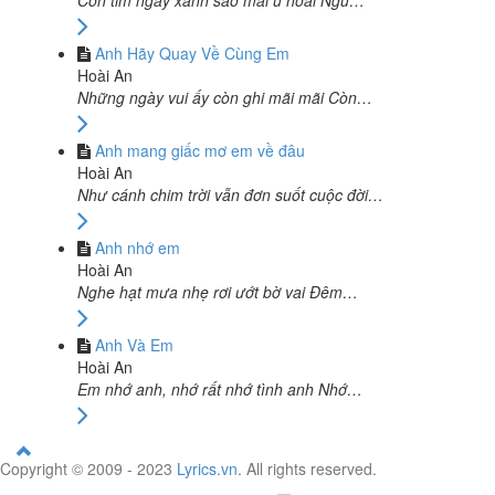
Con tim ngày xanh sao mãi u hoài Ngủ…
Anh Hãy Quay Về Cùng Em
Hoài An
Những ngày vui ấy còn ghi mãi mãi Còn…
Anh mang giấc mơ em về đâu
Hoài An
Như cánh chim trời vẫn đơn suốt cuộc đời…
Anh nhớ em
Hoài An
Nghe hạt mưa nhẹ rơi ướt bờ vai Đêm…
Anh Và Em
Hoài An
Em nhớ anh, nhớ rất nhớ tình anh Nhớ…
Copyright © 2009 - 2023
Lyrics.vn
. All rights reserved.