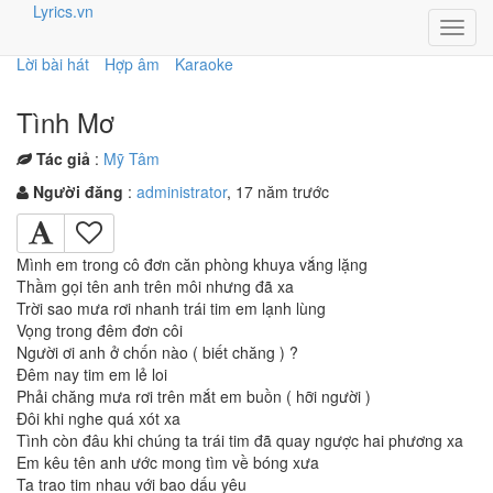
Lyrics.vn
Toggl
navig
Lời bài hát
Hợp âm
Karaoke
Tình Mơ
Tác giả
:
Mỹ Tâm
Người đăng
:
administrator
, 17 năm trước
Mình em trong cô đơn căn phòng khuya vắng lặng
Thầm gọi tên anh trên môi nhưng đã xa
Trời sao mưa rơi nhanh trái tim em lạnh lùng
Vọng trong đêm đơn côi
Người ơi anh ở chốn nào ( biết chăng ) ?
Ðêm nay tim em lẻ loi
Phải chăng mưa rơi trên mắt em buồn ( hỡi người )
Ðôi khi nghe quá xót xa
Tình còn đâu khi chúng ta trái tim đã quay ngược hai phương xa
Em kêu tên anh ước mong tìm về bóng xưa
Ta trao tim nhau với bao dấu yêu