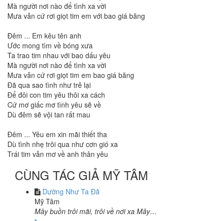
Mà người nơi nào để tình xa vời
Mưa vẫn cứ rơi giọt tim em với bao giá băng
Ðêm ... Em kêu tên anh
Ước mong tìm về bóng xưa
Ta trao tim nhau với bao dấu yêu
Mà người nơi nào để tình xa vời
Mưa vẫn cứ rơi giọt tim em bao giá băng
Ðã qua sao tình như trẻ lại
Ðể đôi con tim yêu thôi xa cách
Cứ mơ giấc mơ tình yêu sẽ về
Dù đêm sẽ vội tan rất mau
Ðêm ... Yêu em xin mãi thiết tha
Dù tình nhẹ trôi qua như cơn gió xa
Trái tim vẫn mơ về anh thân yêu
CÙNG TÁC GIẢ MỸ TÂM
Dường Như Ta Đã
Mỹ Tâm
Mây buồn trôi mãi, trôi về nơi xa Mây…