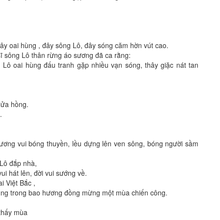
đây oai hùng , đây sông Lô, đây sóng căm hờn vút cao.
sĩ sông Lô thân rừng áo sương đã ca rằng:
g Lô oai hùng đấu tranh gặp nhiều vạn sóng, thây giặc nát tan
lửa hồng.
.
Lương vui bóng thuyền, lều dựng lên ven sông, bóng người sầm
 Lô đắp nhà,
i hát lên, đời vui sướng về.
i Việt Bắc ,
 rung trong bao hương đồng mừng một mùa chiến công.
 thấy mùa