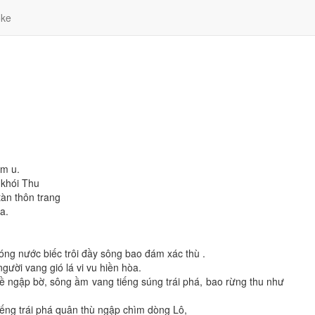
ke
âm u.
 khói Thu
àn thôn trang
a.
óng nước biếc trôi đầy sông bao đám xác thù .
ười vang gió lá vi vu hiền hòa.
về ngập bờ, sông ầm vang tiếng súng trái phá, bao rừng thu như
iếng trái phá quân thù ngập chìm dòng Lô,