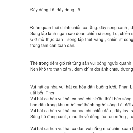
Đây dòng Lô, đây dòng Lô.
Đoàn quân thời chinh chiến ca rằng: đây sóng xanh , 
Sóng lấp lánh ngàn sao đoàn chiến sĩ sông Lô, chiến 
Giờ mồ thực dân , sóng lấp thét vang , chiến sĩ sôn
trong tâm can toàn dân.
Thề trong đêm gió rét từng sân vui bóng người quanh 
Nền khô trơ than xám , đêm chìm đợi ánh chiêu dương
Vui hát ca hòa vui hát ca hòa dân buông lưới, Phan 
uất bến Then
Vui hát ca hòa vui hát ca hoà chí kie'ân thiết bên sông
bao dân trong khu mười mơ thành người sông Lô. đời vu
Vui hát ca hòa vui hát ca hòa chí chiến đấu , đây tay tra
Sông Lô đang xuôi , mau tin về đồng lúa reo mừng ,
Vui hát ca hòa vui hát ca dân vui nắng như chim xuân