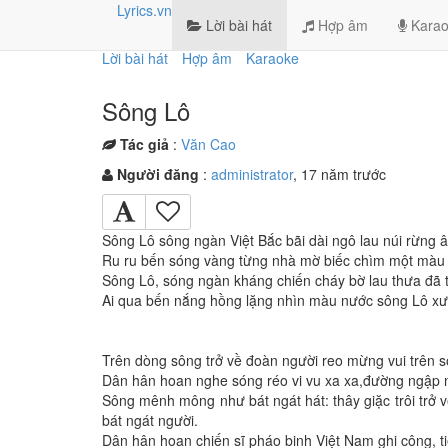
Lyrics.vn
Lời bài hát
Hợp âm
Karao
Lời bài hát
Hợp âm
Karaoke
Sông Lô
Tác giả
:
Văn Cao
Người đăng
:
administrator
, 17 năm trước
Sông Lô sông ngàn Việt Bắc bãi dài ngô lau núi rừng 
Ru ru bến sóng vàng từng nhà mờ biếc chìm một màu
Sông Lô, sóng ngàn kháng chiến cháy bờ lau thưa đã t
Ai qua bến nắng hồng lặng nhìn màu nước sông Lô xư
Trên dòng sông trở về đoàn người reo mừng vui trên s
Dân hân hoan nghe sóng réo vi vu xa xa,đường ngập ng
Sông mênh mông như bát ngát hát: thây giặc trôi trở 
bát ngát người.
Dân hân hoan chiến sĩ pháo binh Việt Nam ghi công, t