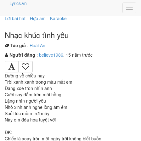
Lyrics.vn
Toggl
navig
Lời bài hát
Hợp âm
Karaoke
Nhạc khúc tình yêu
Tác giả
:
Hoài An
Người đăng
:
believe1986
, 15 năm trước
Đường về chiều nay
Trời xanh xanh trong màu mắt em
Đang xoe tròn nhìn anh
Cười say đắm trên môi hồng
Lặng nhìn người yêu
Nhỏ xinh anh nghe lòng ấm êm
Suối tóc mềm trời mây
Này em đóa hoa tuyệt vời
ĐK:
Chiếc lá xoay tròn một ngày trời không biết buồn