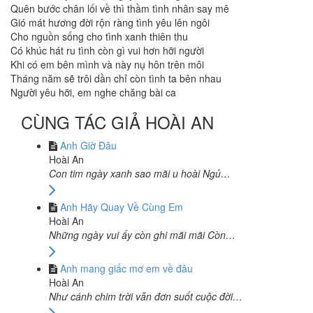
Quên bước chân lối về thì thầm tình nhân say mê
Gió mát hương đời rộn ràng tình yêu lên ngôi
Cho nguồn sống cho tình xanh thiên thu
Có khúc hát ru tình còn gì vui hơn hỡi người
Khi có em bên mình và này nụ hôn trên môi
Tháng năm sẽ trôi dần chỉ còn tình ta bên nhau
Người yêu hỡi, em nghe chăng bài ca
CÙNG TÁC GIẢ HOÀI AN
Anh Giờ Đâu
Hoài An
Con tim ngày xanh sao mãi u hoài Ngủ…
Anh Hãy Quay Về Cùng Em
Hoài An
Những ngày vui ấy còn ghi mãi mãi Còn…
Anh mang giấc mơ em về đâu
Hoài An
Như cánh chim trời vẫn đơn suốt cuộc đời…