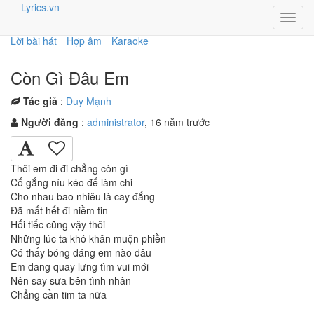
Lyrics.vn
Toggl
navig
Lời bài hát
Hợp âm
Karaoke
Còn Gì Đâu Em
Tác giả
:
Duy Mạnh
Người đăng
:
administrator
, 16 năm trước
Thôi em đi đi chẳng còn gì
Cố gắng níu kéo để làm chi
Cho nhau bao nhiêu là cay đắng
Đã mất hết đi niềm tin
Hối tiếc cũng vậy thôi
Những lúc ta khó khăn muộn phiền
Có thấy bóng dáng em nào đâu
Em đang quay lưng tìm vui mới
Nên say sưa bên tình nhân
Chẳng cần tim ta nữa