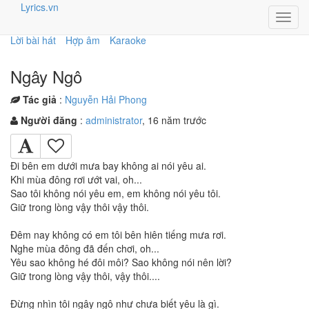
Lyrics.vn
Toggl
navig
Lời bài hát
Hợp âm
Karaoke
Ngây Ngô
Tác giả
:
Nguyễn Hải Phong
Người đăng
:
administrator
, 16 năm trước
Đi bên em dưới mưa bay không ai nói yêu ai.
Khi mùa đông rơi ướt vai, oh...
Sao tôi không nói yêu em, em không nói yêu tôi.
Giữ trong lòng vậy thôi vậy thôi.
Đêm nay không có em tôi bên hiên tiếng mưa rơi.
Nghe mùa đông đã đến chơi, oh...
Yêu sao không hé đôi môi? Sao không nói nên lời?
Giữ trong lòng vậy thôi, vậy thôi....
Đừng nhìn tôi ngây ngô như chưa biết yêu là gì.