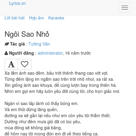
Lyrics.vn
Toggl
navig
Lời bài hát
Hợp âm
Karaoke
Ngôi Sao Nhỏ
Tác giả
:
Tường Văn
Người đăng
:
administrator
, 16 năm trước
Xa lắm ánh sao đêm, bầu trời thênh thang cao vời vợi.
Từng đêm lặng im ngắm sao trên trời nhỏ nhoi, xa rất xa.
Xin giống ánh sao khuya, để cùng lượn bay trong thiên hà.
Nhìn em gọi em hãy luôn yêu đời cùng tôi, cho trọn giấc mơ.
Ngàn vì sao lấp lánh có thấy bóng em.
Và em thôi đừng lãng quên,
đường xa sẽ gần lại nếu như em còn yêu tôi thắm thiết.
Dường như đêm mưa gió đã có lúc yêu,
mùa đông sẽ không giá băng,
để hôm nay tôi mong đón em đi về theo tiếng ca.