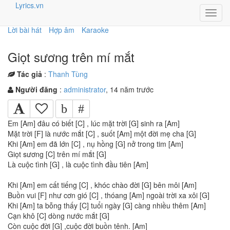
Lyrics.vn
Toggl
navig
Lời bài hát
Hợp âm
Karaoke
Giọt sương trên mí mắt
Tác giả
:
Thanh Tùng
Người đăng
:
administrator
, 14 năm trước
b
#
Em [Am] đâu có biết [C] , lúc mặt trời [G] sinh ra [Am]
Mặt trời [F] là nước mắt [C] , suốt [Am] một đời mẹ cha [G]
Khi [Am] em đã lớn [C] , nụ hồng [G] nở trong tim [Am]
Giọt sương [C] trên mí mắt [G]
Là cuộc tình [G] , là cuộc tình đầu tiên [Am]
Khi [Am] em cất tiếng [C] , khóc chào đời [G] bên môi [Am]
Buồn vui [F] như cơn gió [C] , thóang [Am] ngoài trời xa xôi [G]
Khi [Am] ta bỗng thấy [C] tuổi ngày [G] càng nhiều thêm [Am]
Cạn khô [C] dòng nước mắt [G]
Còn cuộc đời [G] ,cuộc đời buồn tênh. [Am]