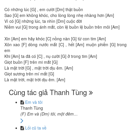
Có những lúc [G] , em cười [Dm] thật buồn
Sao [G] em không khóc, cho lòng lòng nhẹ nhàng hơn [Am]
Vì có [G] những lúc, ta nhìn [Dm] cuộc đời
Nìềm vui [G] trong ánh mắt, còn lệ buồn lệ buồn trên môi [Am]
Xin [Am] em hãy khóc [C] nồng nàn [G] từ con tim [Am]
Xôn xao [F] dòng nước mắt [C] , hết [Am] muộn phiền [G] trong
em
Khi [Am] ta đã có [C] , nụ cười [G] ở trong tim [Am]
Giọt buồn [F] trên mi mắt [G]
Là mặt trời [G] , mặt trời dịu êm. [Am]
Giọt sương trên mí mắt [G]
Là mặt trời, mặt trời dịu êm. [Am]
Cùng tác giả Thanh Tùng
Em và tôi
Thanh Tùng
(F) Em và (Dm) tôi, một đêm…
Lối cũ ta về