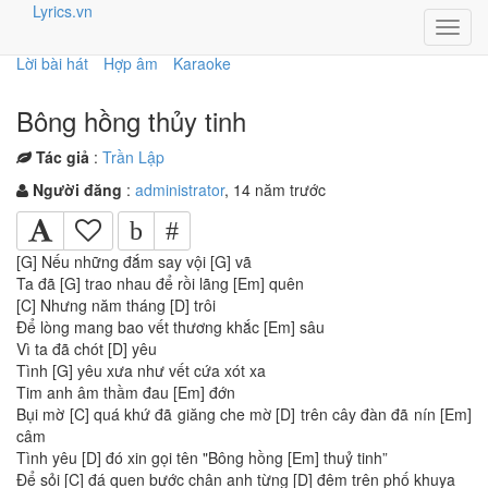
Lyrics.vn
Toggl
navig
Lời bài hát
Hợp âm
Karaoke
Bông hồng thủy tinh
Tác giả
:
Trần Lập
Người đăng
:
administrator
, 14 năm trước
b
#
[G] Nếu những đắm say vội [G] vã
Ta đã [G] trao nhau để rồi lãng [Em] quên
[C] Nhưng năm tháng [D] trôi
Ðể lòng mang bao vết thương khắc [Em] sâu
Vì ta đã chót [D] yêu
Tình [G] yêu xưa như vết cứa xót xa
Tim anh âm thầm đau [Em] đớn
Bụi mờ [C] quá khứ đã giăng che mờ [D] trên cây đàn đã nín [Em]
câm
Tình yêu [D] đó xin gọi tên "Bông hồng [Em] thuỷ tinh”
Ðể sỏi [C] đá quen bước chân anh từng [D] đêm trên phố khuya